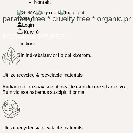
Kontakt
paraben free
*
cruelty free
*
organic p
Søg
Login
Kurv:
0
ECO-AWARENESS
Din kurv
Din indkøbskurv er i øjeblikket tom.
Utilize recycled & recyclable materials
Audiam option suavitate ut mea, te eam decore sit amet vix.
Eum vidisse habemus suscipit id prima.
Utilize recycled & recyclable materials