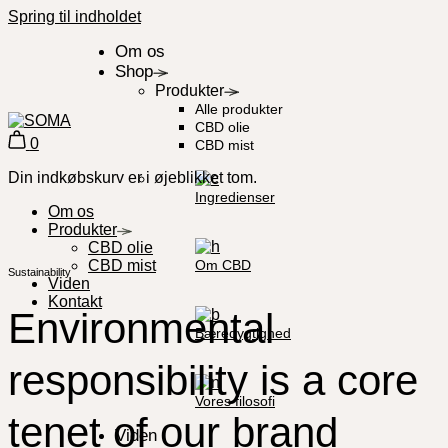
Spring til indholdet
Om os
Shop
Produkter
Alle produkter
CBD olie
0
CBD mist
Din indkøbskurv er i øjeblikket tom.
Ingredienser
Om os
Produkter
CBD olie
Om CBD
CBD mist
Sustainability
Viden
Kontakt
Environmental
Bæredygtighed
responsibility is a core
Vores filosofi
tenet of our brand
Viden