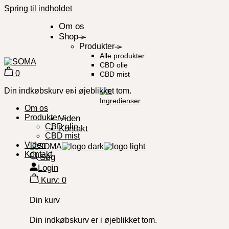
Spring til indholdet
Om os
Shop
Produkter
Alle produkter
CBD olie
0
CBD mist
Din indkøbskurv er i øjeblikket tom.
Ingredienser
Om os
Produkter
Viden
CBD olie
Kontakt
CBD mist
Viden
Kontakt
Søg
Login
Kurv:
0
Din kurv
Din indkøbskurv er i øjeblikket tom.