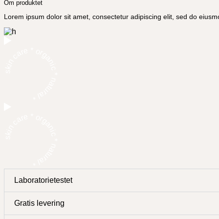
Om produktet
Lorem ipsum dolor sit amet, consectetur adipiscing elit, sed do eiusm
skin care * organic * natural *
skin care * organic * natural *
Laboratorietestet
Gratis levering