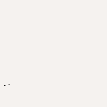
et med
*