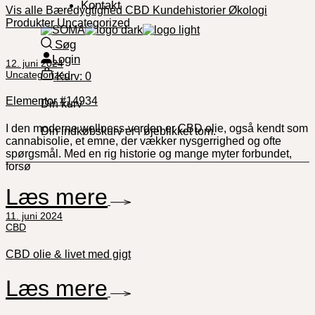
Kontakt
Vis alle
Bæredygtighed
CBD
Kundehistorier
Økologi
Produkter
Uncategorized
Søg
Login
12. juni 2024
Uncategorized
Kurv:
0
Elementor #14934
Din kurv
I den moderne wellness-verden er CBD olie, også kendt som
Din indkøbskurv er i øjeblikket tom.
cannabisolie, et emne, der vækker nysgerrighed og ofte
spørgsmål. Med en rig historie og mange myter forbundet,
forsø
Læs mere
11. juni 2024
CBD
CBD olie & livet med gigt
Læs mere