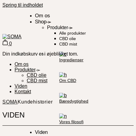
Spring til indholdet
Om os
Shop
Produkter
Alle produkter
CBD olie
0
CBD mist
Din indkøbskurv er i øjeblikket tom.
Ingredienser
Om os
Produkter
CBD olie
Om CBD
CBD mist
Viden
Kontakt
Bæredygtighed
SOMA
Kundehistorier
VIDEN
Vores filosofi
Viden