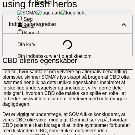
using fresh herbs
Kontakt
Søg
Indholdsfortegnelse
Login
Kurv:
0
Din kurv
Din indkøbskurv er i øjeblikket tom.
CBD oliens egenskaber
I en tid, hvor samtaler om velvære og alternativ behandling
blomstrer, skinner SOMA’s lys skarpt på brugen af CBD olie,
især med henblik på dets unikke egenskaber. Inspireret af
forskellige undersøgelser og anekdoter, vil vi gerne dele
indsigter i, hvordan CBD olie måske kan spille en rolle i at
forbedre livskvaliteten for dem, der lever med udfordringer i
dagligdagen.
Det er vigtigt at understrege, at SOMA ikke konkluderer, at
vores CBD olie virker mod gigt. Derimod ser vi på, hvordan
CBD potentielt kan bidrage til at lindre symptomer forbundet
med tilstanden. CBD, som er ikke-euforiserende i