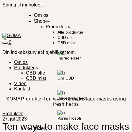
Spring til indholdet
Om os
Shop
Produkter
Alle produkter
CBD olie
0
CBD mist
Din indkøbskurv er i øjeblikket tom.
Ingredienser
Om os
Produkter
CBD olie
Om CBD
CBD mist
Viden
Kontakt
Bæredygtighed
SOMA
Produkter
Ten ways to make face masks using
fresh herbs
Produkter
Vores filosofi
27. jul 2023
Ten ways to make face masks
Viden