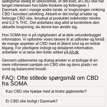
spørgsmål stadig er ubesvarede, er det klart, at CBD olie har
fanget interessen hos både forskere og forbrugere. I
Danmark, som i mange andre lande, er lovgivningen omkring
CBD i konstant udvikling. Aktuelt er det lovligt at købe og
forbruge CBD olie, forudsat at produktet indeholder mindre
end 0,2 % THC. Det anbefales dog altid at kontrollere den
aktuelle lovgivning, da denne kan ændre sig.
Hos SOMA tror vi på vigtigheden af at dele velunderbygget
information. Vi opfordrer vores læsere til at udforske og forstå
de mange aspekter af CBD med et åbent sind og en kritisk
tilgang. For yderligere indsigt og detaljeret information,
anbefaler vi at læse den fulde artikel på
Alt.dk
.
Gennem uddannelse og dialog ønsker vi at bidrage til en
mere informeret samtale om CBD olie og dens plads i en
sund og balanceret livsstil.
FAQ: Ofte stillede spørgsmål om CBD
fra SOMA
Kan CBD olie hjælpe med at lindre gigtsmerter?
Er CBD olie lovligt i Danmark?