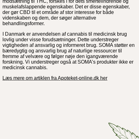
modsætning til THC, forskes i for dets smertelindrende og
muskelafslappende egenskaber. Det er disse egenskaber,
der gør CBD til et område af stor interesse for både
videnskaben og dem, der søger alternative
behandlingsformer.
I Danmark er anvendelsen af cannabis til medicinsk brug
lovlig under visse forudsætninger. Dette understreger
vigtigheden af ansvarlig og informeret brug. SOMA støtter en
bæredygtig og ansvarlig brug af naturlige ressourcer til
fremme af velvære og følger nøje den igangværende
forskning. Vi understreger også at SOMA’s produkter ikke er
medicinsk cannabis.
Læs mere om artiklen fra Apoteket-online.dk her